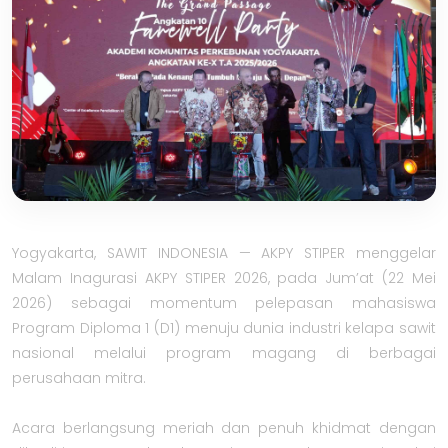
Yogyakarta, SAWIT INDONESIA — AKPY STIPER menggelar
Malam Inagurasi AKPY STIPER 2026, pada Jum’at (22 Mei
2026) sebagai momentum pelepasan mahasiswa
Program Diploma 1 (D1) menuju dunia industri kelapa sawit
nasional melalui program magang di berbagai
perusahaan mitra.
Acara berlangsung meriah dan penuh khidmat dengan